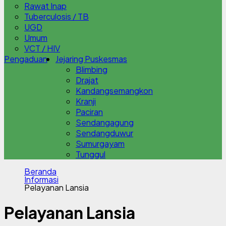
Rawat Inap
Tuberculosis / TB
UGD
Umum
VCT / HIV
Pengaduan
Jejaring Puskesmas
Blimbing
Drajat
Kandangsemangkon
Kranji
Paciran
Sendangagung
Sendangduwur
Sumurgayam
Tunggul
Beranda
Informasi
Pelayanan Lansia
Pelayanan Lansia