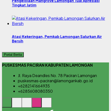
Pengelolaan Mangrove Lamongan Tuai Apresiasi
Tingkat Jatim
Atasi Kekeringan, Pemkab Lamongan Salurkan Air
Bersih
Portal Berita
PUSKESMAS PACIRAN KABUPATEN LAMONGAN
Jl. Raya Deandles No. 78 Paciran Lamongan
puskesmas-paciran@lamongankab.go.id
+6282141664935
+6285608080350