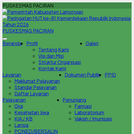
PUSKESMAS PACIRAN
PUSKESMAS PACIRAN
Beranda
Profil
Galeri
Tentang Kami
Visi dan Misi
Struktur Organisasi
Kontak Kami
Layanan
Dokumen Publik
PPID
Maklumat Pelayanan
Standar Pelayanan
Daftar Layanan
Pelayanan
Penunjang
Gigi
Farmasi
Kesehatan Jiwa
Laboratorium
KIA / KB
Vaksin / Imunisasi
Lansia
PONED/BERSALIN